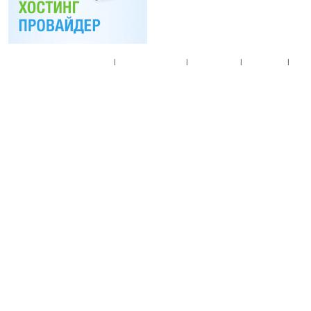
Главная
|
Спец. предложения
|
Новые товары
|
Мой аккаунт
|
Мои п
© 2010. Все права
Разработано на основе
T