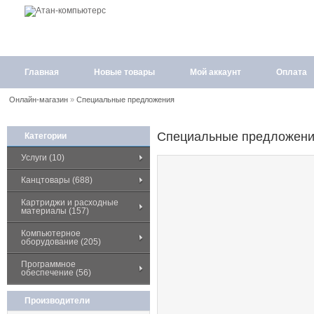
Главная
Новые товары
Мой аккаунт
Оплата
Онлайн-магазин
»
Специальные предложения
Специальные предложен
Категории
Услуги (10)
Канцтовары (688)
Картриджи и расходные
материалы (157)
Компьютерное
оборудование (205)
Программное
обеспечение (56)
Производители