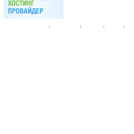
Главная
|
Спец. предложения
|
Новые товары
|
Мой аккаунт
|
Мои п
© 2010. Все права
Разработано на основе
T