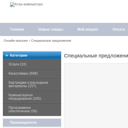
Главная
Новые товары
Мой аккаунт
Оплата
Онлайн-магазин
»
Специальные предложения
Специальные предложен
Категории
Услуги (10)
Канцтовары (688)
Картриджи и расходные
материалы (157)
Компьютерное
оборудование (205)
Программное
обеспечение (56)
Производители