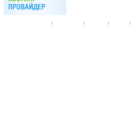
Главная
|
Спец. предложения
|
Новые товары
|
Мой аккаунт
|
Мои п
© 2010. Все права
Разработано на основе
T