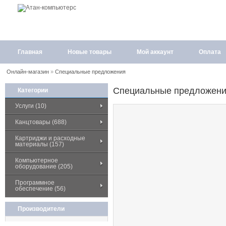
Главная
Новые товары
Мой аккаунт
Оплата
Онлайн-магазин
»
Специальные предложения
Специальные предложен
Категории
Услуги (10)
Канцтовары (688)
Картриджи и расходные
материалы (157)
Компьютерное
оборудование (205)
Программное
обеспечение (56)
Производители