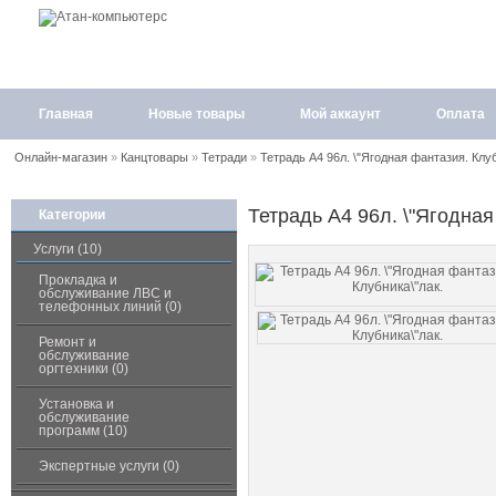
Главная
Новые товары
Мой аккаунт
Оплата
Онлайн-магазин
»
Канцтовары
»
Тетради
»
Тетрадь А4 96л. \"Ягодная фантазия. Клуб
Тетрадь А4 96л. \"Ягодная
Категории
Услуги (10)
Прокладка и
обслуживание ЛВС и
телефонных линий (0)
Ремонт и
обслуживание
оргтехники (0)
Установка и
обслуживание
программ (10)
Экспертные услуги (0)