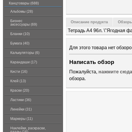
Канцтовары (688)
Альбомы (28)
Бизнес
Описание продукта
Обзоры
аксессуары (69)
Тетрадь А4 96л. \"Ягодная фа
Бланки (10)
Бумага (40)
Для этого товара нет обзоро
Калькуляторы (6)
Написать обзор
Карандаши (17)
Пожалуйста,
нажмите сюд
Кисти (16)
обзора.
Клей (13)
Краски (20)
Ластики (36)
Линейки (31)
Маркеры (11)
Наклейки, раскраски,
пазлы (16)