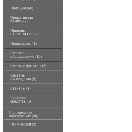
Ноутбуки (60)
Оперативная
память (2)
Приводы
CD/DVD/FDD (2)
Процессоры (1)
Сетевое
оборудование (16)
Сетевые фильтры (5)
Системы
охлаждения (9)
Сканеры (1)
Чистящие
средства (5)
Программное
обеспечение (56)
ПО Microsoft (3)