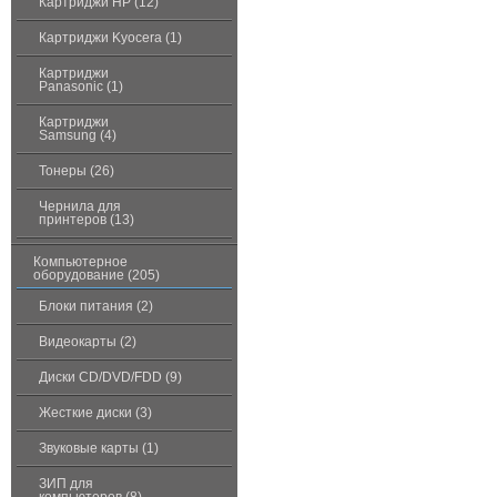
Картриджи HP (12)
Картриджи Kyocera (1)
Картриджи
Panasonic (1)
Картриджи
Samsung (4)
Тонеры (26)
Чернила для
принтеров (13)
Компьютерное
оборудование (205)
Блоки питания (2)
Видеокарты (2)
Диски CD/DVD/FDD (9)
Жесткие диски (3)
Звуковые карты (1)
ЗИП для