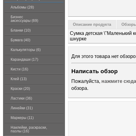
Альбомы (28)
Бизнес
аксессуары (69)
Описание продукта
Обзоры
Бланки (10)
Сумка детская \"Маленький к
шнурке
Бумага (40)
Калькуляторы (6)
Для этого товара нет обзоро
Карандаши (17)
Кисти (16)
Написать обзор
Клей (13)
Пожалуйста,
нажмите сюд
обзора.
Краски (20)
Ластики (36)
Линейки (31)
Маркеры (11)
Наклейки, раскраски,
пазлы (16)