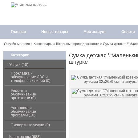
Главная
Новые товары
Мой аккаунт
Оплата
Онлайн-магазин
»
Канцтовары
»
Школьные принадлежности
»
Сумка детская \"Мале
Сумка детская \"Маленький
Категории
шнурке
Услуги (10)
Прокладка и
обслуживание ЛВС и
телефонных линий (0)
Ремонт и
обслуживание
оргтехники (0)
Установка и
обслуживание
программ (10)
Экспертные услуги (0)
Канцтовары (688)