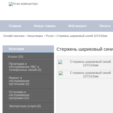
Главная
Новые товары
Мой аккаунт
Оплата
Онлайн-магазин
»
Канцтовары
»
Ручки
»
Стержень шариковый синий 107/142мм
Стержень шариковый сини
Категории
Услуги (10)
Прокладка и
обслуживание ЛВС и
телефонных линий (0)
Ремонт и
обслуживание
оргтехники (0)
Установка и
обслуживание
программ (10)
Экспертные услуги (0)