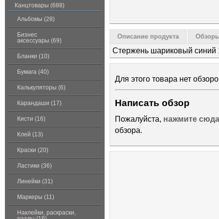
Канцтовары (688)
Альбомы (28)
Бизнес
Описание продукта
Обзоры
аксессуары (69)
Стержень шариковый синий 
Бланки (10)
Бумага (40)
Для этого товара нет обзоро
Калькуляторы (6)
Написать обзор
Карандаши (17)
Пожалуйста,
нажмите сюд
Кисти (16)
обзора.
Клей (13)
Краски (20)
Ластики (36)
Линейки (31)
Маркеры (11)
Наклейки, раскраски,
пазлы (16)