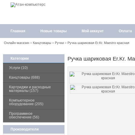
Главная
Новые товары
Мой аккаунт
Оплата
Онлайн-магазин
»
Канцтовары
»
Ручки
»
Ручка шариковая Er.Kr. Maestro красная
Ручка шариковая Er.Kr. Ma
Категории
Услуги (10)
Канцтовары (688)
Картриджи и расходные
материалы (157)
Компьютерное
оборудование (205)
Программное
обеспечение (56)
Производители