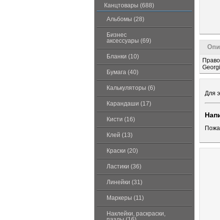
Канцтовары (688)
Альбомы (28)
Бизнес
аксессуары (69)
Опи
Бланки (10)
Право
Georg
Бумага (40)
Калькуляторы (6)
Для э
Карандаши (17)
Нап
Кисти (16)
Пожа
Клей (13)
Краски (20)
Ластики (36)
Линейки (31)
Маркеры (11)
Наклейки, раскраски,
пазлы (16)