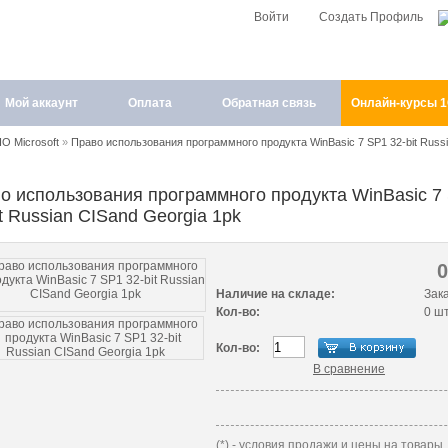
Войти
Создать Профиль
Мой аккаунт
Оплата
Обратная связь
Онлайн-курсы 
О Microsoft
»
Право использования программного продукта WinBasic 7 SP1 32-bit Russ
о использования программного продукта WinBasic 7
it Russian CISand Georgia 1pk
Наличие на складе:
Зак
Кол-во:
0 ш
Кол-во:
В сравнение
(*) - условия продажи и цены на товары