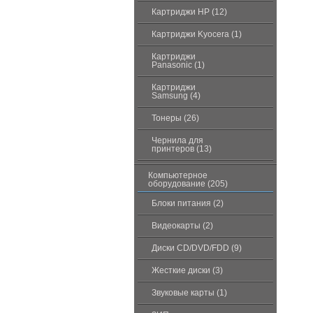
Картриджи HP (12)
Картриджи Kyocera (1)
Картриджи
Panasonic (1)
Картриджи
Samsung (4)
Тонеры (26)
Чернила для
принтеров (13)
Компьютерное
оборудование (205)
Блоки питания (2)
Видеокарты (2)
Диски CD/DVD/FDD (9)
Жесткие диски (3)
Звуковые карты (1)