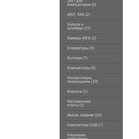
ЗИП для
компьютеров (8)
ИБП, АКБ (2)
Кабели и
шлейфы (15)
Камеры WEB (2)
Клавиатуры (3)
Колонки (7)
Компьютеры (0)
Контроллеры,
переходники (10)
Корпуса (1)
Материнские
платы (1)
Мыши, коврики (20)
Накопители USB (7)
Наушники,
микрофоны,