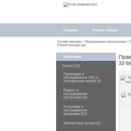
Главная
Новые товары
Онлайн-магазин
»
Программное обеспечение
»
П
CISand Georgia 1pk
Прав
Категории
32-b
Услуги (10)
Прокладка и
обслуживание ЛВС и
телефонных линий (0)
Ремонт и
обслуживание
оргтехники (0)
Установка и
обслуживание
программ (10)
Экспертные услуги (0)