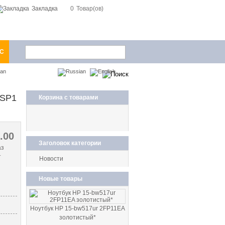
Закладка
0
Товар(ов)
1С
ian
 SP1
Корзина с товарами
0.00
Заголовок категории
аз
т
Новости
Новые товары
Ноутбук HP 15-bw517ur 2FP11EA
золотистый*