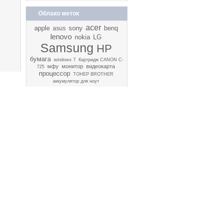
Облако меток
acer
apple
sony
benq
asus
lenovo
nokia
LG
Samsung
HP
бумага
windows 7
Картридж CANON C-
мфу
монитор
видеокарта
725
процессор
ТОНЕР BROTHER
аккумулятор для ноут