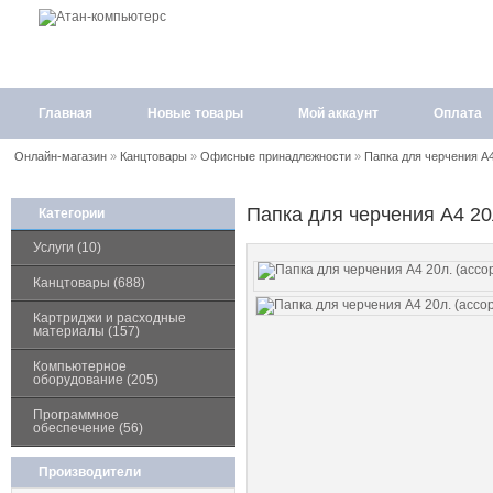
Главная
Новые товары
Мой аккаунт
Оплата
Онлайн-магазин
»
Канцтовары
»
Офисные принадлежности
»
Папка для черчения А4
Папка для черчения А4 20л
Категории
Услуги (10)
Канцтовары (688)
Картриджи и расходные
материалы (157)
Компьютерное
оборудование (205)
Программное
обеспечение (56)
Производители