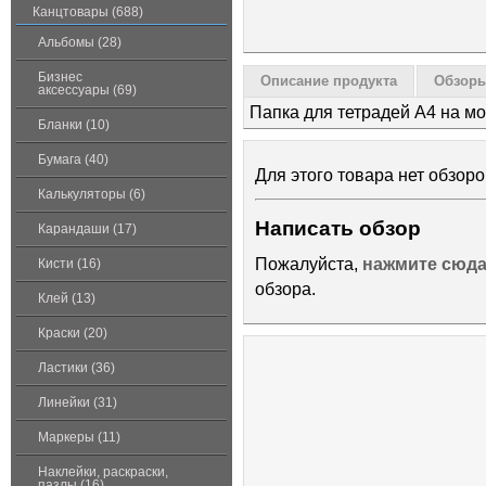
Канцтовары (688)
Альбомы (28)
Бизнес
Описание продукта
Обзоры
аксессуары (69)
Папка для тетрадей А4 на м
Бланки (10)
Бумага (40)
Для этого товара нет обзоро
Калькуляторы (6)
Написать обзор
Карандаши (17)
Пожалуйста,
нажмите сюд
Кисти (16)
обзора.
Клей (13)
Краски (20)
Ластики (36)
Линейки (31)
Маркеры (11)
Наклейки, раскраски,
пазлы (16)