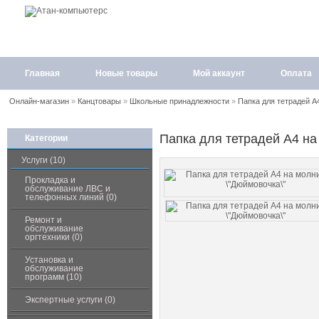
Главная
Новые товары
Мой аккаунт
Оплата
Онлайн-магазин
»
Канцтовары
»
Школьные принадлежности
»
Папка для тетрадей А
Папка для тетрадей А4 на
Категории
Услуги (10)
Прокладка и
обслуживание ЛВС и
телефонных линий (0)
Ремонт и
обслуживание
оргтехники (0)
Установка и
обслуживание
программ (10)
Экспертные услуги (0)