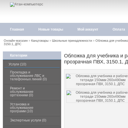
Главная
Новые товары
Мой аккаунт
Оплата
Онлайн-магазин
»
Канцтовары
»
Школьные принадлежности
»
Обложка для учебника
3150.1, ДПС
Обложка для учебника и 
Категории
прозрачная ПВХ, 3150.1, 
Услуги (10)
Прокладка и
обслуживание ЛВС и
телефонных линий (0)
Ремонт и
обслуживание
оргтехники (0)
Установка и
обслуживание
программ (10)
Экспертные услуги (0)