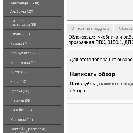
Канцтовары (688)
Альбомы (28)
Бизнес
аксессуары (69)
Описание продукта
Обзоры
Бланки (10)
Обложка для учебника и раб
прозрачная ПВХ, 3150.1, ДП
Бумага (40)
Калькуляторы (6)
Для этого товара нет обзоро
Карандаши (17)
Кисти (16)
Написать обзор
Клей (13)
Пожалуйста,
нажмите сюд
обзора.
Краски (20)
Ластики (36)
Линейки (31)
Маркеры (11)
Наклейки, раскраски,
пазлы (16)