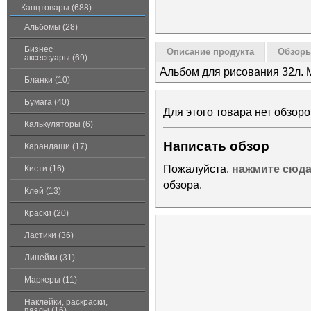
Канцтовары (688)
Альбомы (28)
Бизнес
Описание продукта
Обзоры
аксессуары (69)
Альбом для рисования 32л. 
Бланки (10)
Бумага (40)
Для этого товара нет обзоро
Калькуляторы (6)
Написать обзор
Карандаши (17)
Пожалуйста,
нажмите сюд
Кисти (16)
обзора.
Клей (13)
Краски (20)
Ластики (36)
Линейки (31)
Маркеры (11)
Наклейки, раскраски,
пазлы (16)