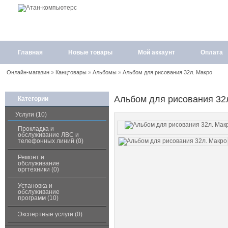
Главная
Новые товары
Мой аккаунт
Оплата
Онлайн-магазин
»
Канцтовары
»
Альбомы
»
Альбом для рисования 32л. Макро
Альбом для рисования 32
Категории
Услуги (10)
Прокладка и
обслуживание ЛВС и
телефонных линий (0)
Ремонт и
обслуживание
оргтехники (0)
Установка и
обслуживание
программ (10)
Экспертные услуги (0)