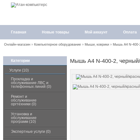
Главная
Новые товары
Мой аккаунт
Оплата
Онлайн-магазин
»
Компьютерное оборудование
»
Мыши, коврики
»
Мышь A4 N-400-
Мышь A4 N-400-2, черный
Категории
Услуги (10)
Прокладка и
обслуживание ЛВС и
телефонных линий (0)
Ремонт и
обслуживание
оргтехники (0)
Установка и
обслуживание
программ (10)
Экспертные услуги (0)