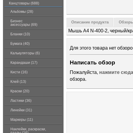
Канцтовары (688)
Альбомы (28)
Бизнес
Описание продукта
Обзоры
аксессуары (69)
Мышь A4 N-400-2, черный/к
Бланки (10)
Бумага (40)
Для этого товара нет обзоро
Калькуляторы (6)
Написать обзор
Карандаши (17)
Пожалуйста,
нажмите сюд
Кисти (16)
обзора.
Клей (13)
Краски (20)
Ластики (36)
Линейки (31)
Маркеры (11)
Наклейки, раскраски,
пазлы (16)