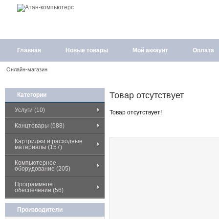
Главная
Новые товары
Мой аккаунт
Оплата
Онлайн-магазин
Товар отсутствует
Категории
Услуги (10)
Товар отсутствует!
Канцтовары (688)
Картриджи и расходные
материалы (157)
Компьютерное
оборудование (205)
Программное
обеспечение (56)
Производители