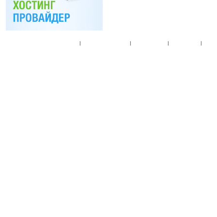
Главная
|
Спец. предложения
|
Новые товары
|
Мой аккаунт
|
Мои п
© 2010. Все права
Разработано на основе
T