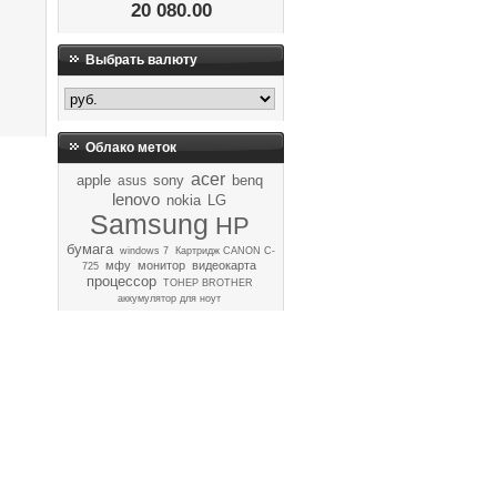
20 080.00
Выбрать валюту
Облако меток
acer
apple
sony
benq
asus
lenovo
nokia
LG
Samsung
HP
бумага
windows 7
Картридж CANON C-
мфу
монитор
видеокарта
725
процессор
ТОНЕР BROTHER
аккумулятор для ноут