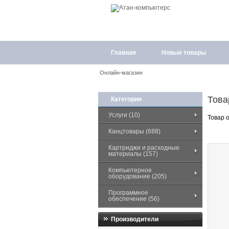
Главная
Новые товары
Онлайн-магазин
Това
Категории
Услуги (10)
Товар о
Канцтовары (688)
Картриджи и расходные
материалы (157)
Компьютерное
оборудование (205)
Программное
обеспечение (56)
Производители