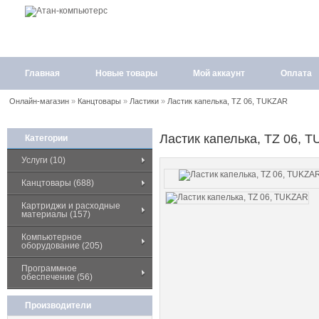
Главная
Новые товары
Мой аккаунт
Оплата
Онлайн-магазин
»
Канцтовары
»
Ластики
»
Ластик капелька, TZ 06, TUKZAR
Ластик капелька, TZ 06, 
Категории
Услуги (10)
Канцтовары (688)
Картриджи и расходные
материалы (157)
Компьютерное
оборудование (205)
Программное
обеспечение (56)
Производители