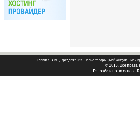
Главная
|
Спец. предложения
|
Новые товары
|
Мой аккаунт
|
Мои п
© 2010. Все права
Разработано на основе
T