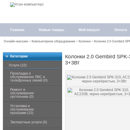
Главная
Новые товары
Мой аккаунт
Оплата
Онлайн-магазин
»
Компьютерное оборудование
»
Колонки
»
Колонки 2.0 Gembird SP
Колонки 2.0 Gembird SPK-
Категории
3+3Вт
Услуги (10)
Прокладка и
обслуживание ЛВС и
телефонных линий (0)
Ремонт и
обслуживание
оргтехники (0)
Установка и
обслуживание
программ (10)
Экспертные услуги (0)