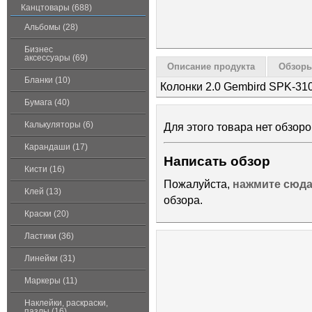
Канцтовары (688)
Альбомы (28)
Бизнес
аксессуары (69)
Описание продукта
Обзоры
Бланки (10)
Колонки 2.0 Gembird SPK-31
Бумага (40)
Калькуляторы (6)
Для этого товара нет обзоро
Карандаши (17)
Написать обзор
Кисти (16)
Пожалуйста,
нажмите сюд
Клей (13)
обзора.
Краски (20)
Ластики (36)
Линейки (31)
Маркеры (11)
Наклейки, раскраски,
пазлы (16)