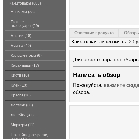
Канцтовары (688)
Альбомы (28)
Бизнес
аксессуары (69)
Описание продукта
Обзоры
Бланки (10)
Клиентская лицензия на 20 
Бумага (40)
Калькуляторы (6)
Для этого товара нет обзоро
Карандаши (17)
Написать обзор
Кисти (16)
Пожалуйста,
нажмите сюд
Клей (13)
обзора.
Краски (20)
Ластики (36)
Линейки (31)
Маркеры (11)
Наклейки, раскраски,
пазлы (16)