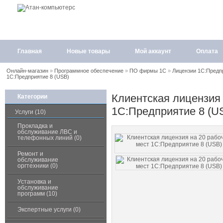
Главная
Новые товары
Мой аккаунт
Оплата
Онлайн-магазин
»
Программное обеспечение
»
ПО фирмы 1С
»
Лицензии 1С:Предп
1С:Предприятие 8 (USB)
Клиентская лицензия 
Категории
1С:Предприятие 8 (U
Услуги (10)
Прокладка и
обслуживание ЛВС и
телефонных линий (0)
Ремонт и
обслуживание
оргтехники (0)
Установка и
обслуживание
программ (10)
Экспертные услуги (0)