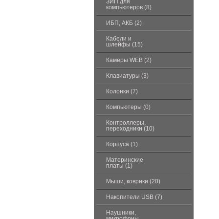
ЗИП для
компьютеров (8)
ИБП, АКБ (2)
Кабели и
шлейфы (15)
Камеры WEB (2)
Клавиатуры (3)
Колонки (7)
Компьютеры (0)
Контроллеры,
переходники (10)
Корпуса (1)
Материнские
платы (1)
Мыши, коврики (20)
Накопители USB (7)
Наушники,
микрофоны,