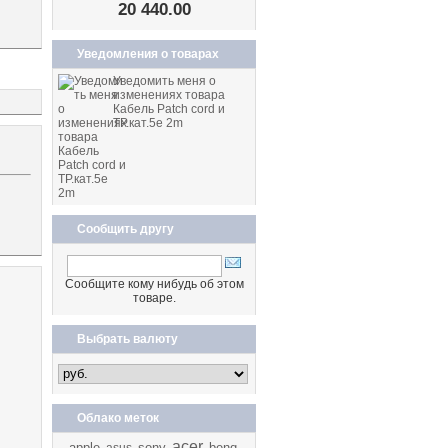
20 440.00
Уведомления о товарах
Уведомить меня о
изменениях товара
Кабель Patch cord и
ТР.кат.5е 2m
Сообщить другу
Сообщите кому нибудь об этом
товаре.
Выбрать валюту
Облако меток
acer
apple
sony
benq
asus