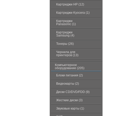
Картриджи HP (12)
Картриджи Kyocera (1)
Картриджи
Panasonic (1)
Картриджи
Samsung (4)
Тонеры (26)
Чернила для
принтеров (13)
Компьютерное
оборудование (205)
Блоки питания (2)
Видеокарты (2)
Диски CD/DVD/FDD (9)
Жесткие диски (3)
Звуковые карты (1)