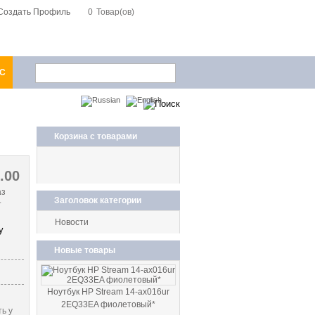
Создать Профиль
0
Товар(ов)
1С
Корзина с товарами
0.00
аз
Заголовок категории
т
Новости
Новые товары
Ноутбук HP Stream 14-ax016ur
2EQ33EA фиолетовый*
ь у