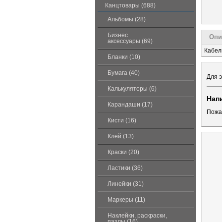
Канцтовары (688)
Альбомы (28)
Бизнес
Опи
аксессуары (69)
Кабель
Бланки (10)
Бумага (40)
Для э
Калькуляторы (6)
Нап
Карандаши (17)
Пожа
Кисти (16)
Клей (13)
Краски (20)
Ластики (36)
Линейки (31)
Маркеры (11)
Наклейки, раскраски,
пазлы (16)