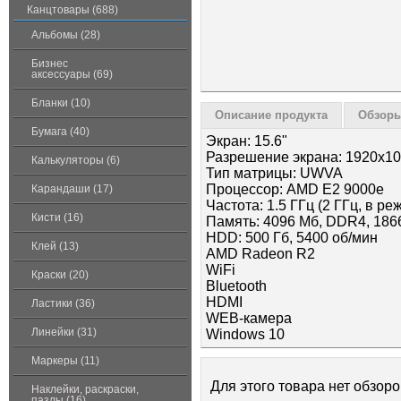
Канцтовары (688)
Альбомы (28)
Бизнес
аксессуары (69)
Бланки (10)
Описание продукта
Обзоры
Бумага (40)
Экран: 15.6"
Разрешение экрана: 1920x1
Калькуляторы (6)
Тип матрицы: UWVA
Процессор: AMD E2 9000e
Карандаши (17)
Частота: 1.5 ГГц (2 ГГц, в ре
Кисти (16)
Память: 4096 Мб, DDR4, 186
HDD: 500 Гб, 5400 об/мин
Клей (13)
AMD Radeon R2
WiFi
Краски (20)
Bluetooth
HDMI
Ластики (36)
WEB-камера
Линейки (31)
Windows 10
Маркеры (11)
Для этого товара нет обзоро
Наклейки, раскраски,
пазлы (16)