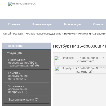
Главная
Новые товары
Мой аккаунт
Оплата
Онлайн-магазин
»
Компьютерное оборудование
»
Ноутбуки
»
Ноутбук HP 15-db0036
Ноутбук HP 15-db0036ur 
Категории
Услуги (10)
Прокладка и
обслуживание ЛВС и
телефонных линий (0)
Ремонт и
обслуживание
оргтехники (0)
Установка и
обслуживание
программ (10)
Экспертные услуги (0)