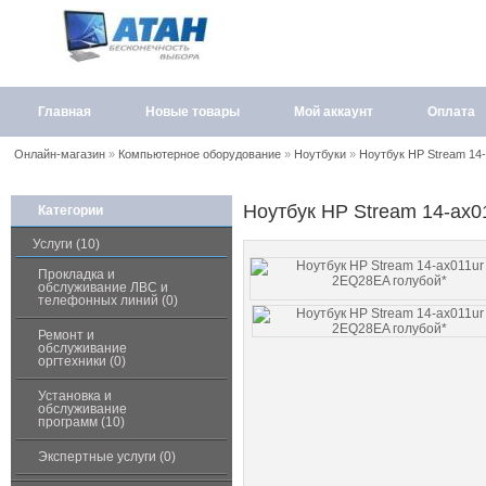
Главная
Новые товары
Мой аккаунт
Оплата
Онлайн-магазин
»
Компьютерное оборудование
»
Ноутбуки
»
Ноутбук HP Stream 14
Ноутбук HP Stream 14-ax0
Категории
Услуги (10)
Прокладка и
обслуживание ЛВС и
телефонных линий (0)
Ремонт и
обслуживание
оргтехники (0)
Установка и
обслуживание
программ (10)
Экспертные услуги (0)