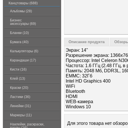
Канцтовары (688)
Альбомы (28)
Бизнес
аксессуары (69)
Бланки (10)
Описание продукта
Обзоры
Бумага (40)
Экран: 14"
Калькуляторы (6)
Разрешение экрана: 1366x7
Процессор: Intel Celeron N30
Карандаши (17)
Частота: 1.6 ГГц (2.48 ГГц, в
Кисти (16)
Память: 2048 Мб, DDR3L, 16
EMMC: 32Гб
Клей (13)
Intel HD Graphics 400
WiFi
Краски (20)
Bluetooth
HDMI
Ластики (36)
WEB-камера
Линейки (31)
Windows 10
Маркеры (11)
Для этого товара нет обзоро
Наклейки, раскраски,
пазлы (16)