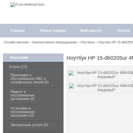
Главная
Новые товары
Мой аккаунт
Оплата
Онлайн-магазин
»
Компьютерное оборудование
»
Ноутбуки
»
Ноутбук HP 15-db0205
Ноутбук HP 15-db0205ur 
Категории
Услуги (10)
Прокладка и
обслуживание ЛВС и
телефонных линий (0)
Ремонт и
обслуживание
оргтехники (0)
Установка и
обслуживание
программ (10)
Экспертные услуги (0)