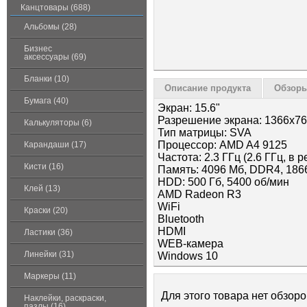
Канцтовары (688)
Альбомы (28)
Бизнес
аксессуары (69)
Бланки (10)
Описание продукта
Обзоры
Бумага (40)
Экран: 15.6"
Разрешение экрана: 1366x7
Калькуляторы (6)
Тип матрицы: SVA
Процессор: AMD A4 9125
Карандаши (17)
Частота: 2.3 ГГц (2.6 ГГц, в 
Кисти (16)
Память: 4096 Мб, DDR4, 186
HDD: 500 Гб, 5400 об/мин
Клей (13)
AMD Radeon R3
WiFi
Краски (20)
Bluetooth
HDMI
Ластики (36)
WEB-камера
Линейки (31)
Windows 10
Маркеры (11)
Для этого товара нет обзоро
Наклейки, раскраски,
пазлы (16)