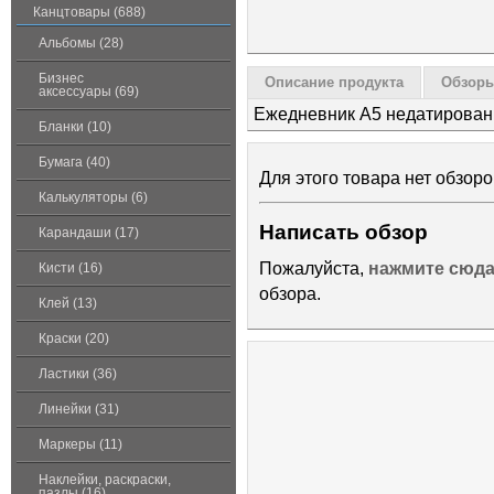
Канцтовары (688)
Альбомы (28)
Бизнес
Описание продукта
Обзоры
аксессуары (69)
Ежедневник А5 недатирован
Бланки (10)
Бумага (40)
Для этого товара нет обзоро
Калькуляторы (6)
Написать обзор
Карандаши (17)
Пожалуйста,
нажмите сюд
Кисти (16)
обзора.
Клей (13)
Краски (20)
Ластики (36)
Линейки (31)
Маркеры (11)
Наклейки, раскраски,
пазлы (16)