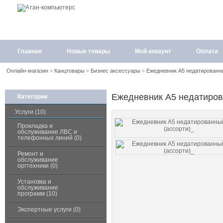
Главная
Новые товары
Мой аккаунт
Оплата
Онлайн-магазин
»
Канцтовары
»
Бизнес аксессуары
»
Ежедневник А5 недатированны
Ежедневник А5 недатиров
Категории
Услуги (10)
Прокладка и
обслуживание ЛВС и
телефонных линий (0)
Ремонт и
обслуживание
оргтехники (0)
Установка и
обслуживание
программ (10)
Экспертные услуги (0)