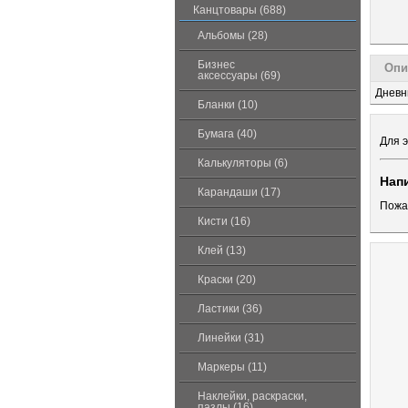
Канцтовары (688)
Альбомы (28)
Бизнес
Опи
аксессуары (69)
Дневн
Бланки (10)
Бумага (40)
Для э
Калькуляторы (6)
Нап
Карандаши (17)
Пожа
Кисти (16)
Клей (13)
Краски (20)
Ластики (36)
Линейки (31)
Маркеры (11)
Наклейки, раскраски,
пазлы (16)