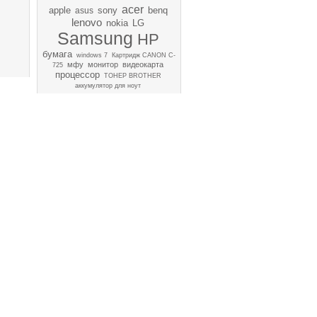
acer
apple
sony
benq
asus
lenovo
nokia
LG
Samsung
HP
бумага
windows 7
Картридж CANON C-
мфу
монитор
видеокарта
725
процессор
ТОНЕР BROTHER
аккумулятор для ноут