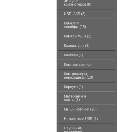
ЗИП для
компьютеров (8)
ИБП, АКБ (2)
Кабели и
шлейфы (15)
Камеры WEB (2)
Клавиатуры (3)
Колонки (7)
Компьютеры (0)
Контроллеры,
переходники (10)
Корпуса (1)
Материнские
платы (1)
Мыши, коврики (20)
Накопители USB (7)
Наушники,
микрофоны,