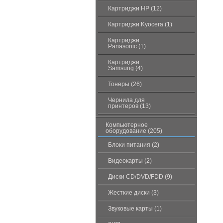
Картриджи HP (12)
Картриджи Kyocera (1)
Картриджи
Panasonic (1)
Картриджи
Samsung (4)
Тонеры (26)
Чернила для
принтеров (13)
Компьютерное
оборудование (205)
Блоки питания (2)
Видеокарты (2)
Диски CD/DVD/FDD (9)
Жесткие диски (3)
Звуковые карты (1)