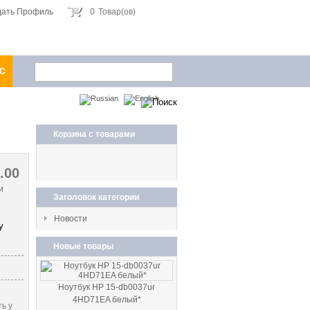
дать Профиль
0
Товар(ов)
1С
Корзина с товарами
0.00
и
Заголовок категории
Новости
Новые товары
Ноутбук HP 15-db0037ur
4HD71EA белый*
ь у