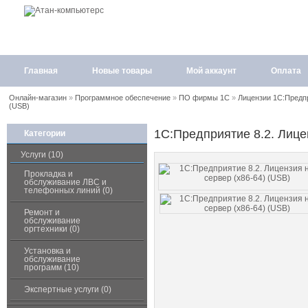
Главная
Новые товары
Мой аккаунт
Оплата
Онлайн-магазин
»
Программное обеспечение
»
ПО фирмы 1С
»
Лицензии 1С:Предп
(USB)
1С:Предприятие 8.2. Лице
Категории
Услуги (10)
Прокладка и
обслуживание ЛВС и
телефонных линий (0)
Ремонт и
обслуживание
оргтехники (0)
Установка и
обслуживание
программ (10)
Экспертные услуги (0)