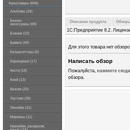
Канцтовары (688)
Альбомы (28)
Бизнес
Описание продукта
Обзоры
аксессуары (69)
1С:Предприятие 8.2. Лицензи
Бланки (10)
Бумага (40)
Для этого товара нет обзоро
Калькуляторы (6)
Написать обзор
Карандаши (17)
Пожалуйста,
нажмите сюд
Кисти (16)
обзора.
Клей (13)
Краски (20)
Ластики (36)
Линейки (31)
Маркеры (11)
Наклейки, раскраски,
пазлы (16)