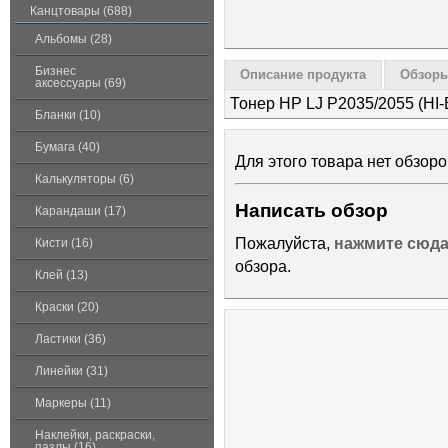
Канцтовары (688)
Альбомы (28)
Бизнес
Описание продукта
Обзоры
аксессуары (69)
Тонер HP LJ P2035/2055 (HI-Bl
Бланки (10)
Бумага (40)
Для этого товара нет обзоро
Калькуляторы (6)
Написать обзор
Карандаши (17)
Пожалуйста,
нажмите сюд
Кисти (16)
обзора.
Клей (13)
Краски (20)
Ластики (36)
Линейки (31)
Маркеры (11)
Наклейки, раскраски,
пазлы (16)