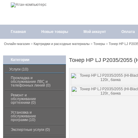
Главная
Новые товары
Мой аккаунт
Оплата
Онлайн-магазин
»
Картриджи и расходные материалы
»
Тонеры
»
Тонер HP LJ P2035/
Тонер HP LJ P2035/2055 (HI
Категории
Услуги (10)
Прокладка и
обслуживание ЛВС и
телефонных линий (0)
Ремонт и
обслуживание
оргтехники (0)
Установка и
обслуживание
программ (10)
Экспертные услуги (0)