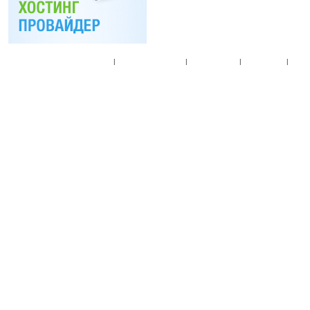
Главная
|
Спец. предложения
|
Новые товары
|
Мой аккаунт
|
Мои п
© 2010. Все права
Разработано на основе
T