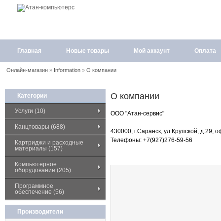
Главная
Новые товары
Мой аккаунт
Оплата
Онлайн-магазин
»
Information
»
О компании
О компании
Категории
Услуги (10)
ООО "Атан-сервис"
Канцтовары (688)
430000, г.Саранск, ул.Крупской, д.29, 
Телефоны: +7(927)276-59-56
Картриджи и расходные
материалы (157)
Компьютерное
оборудование (205)
Программное
обеспечение (56)
Производители