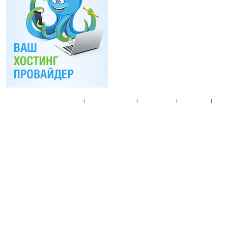
Главная
|
Спец. предложения
|
Новые товары
|
Мой аккаунт
|
Мои п
© 2010. Все права
Разработано на основе
T