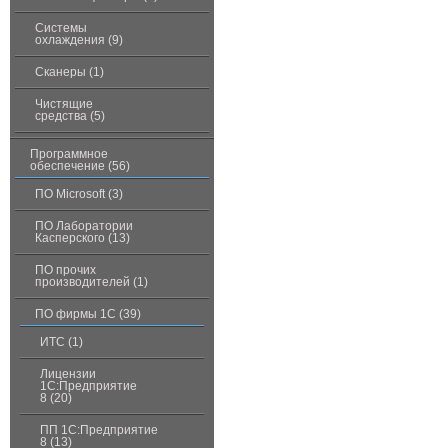
Системы
охлаждения (9)
Сканеры (1)
Чистящие
средства (5)
Программное
обеспечение (56)
ПО Microsoft (3)
ПО Лаборатории
Касперского (13)
ПО прочих
производителей (1)
ПО фирмы 1С (39)
ИТС (1)
Лицензии
1С:Предприятие
8 (20)
ПП 1С:Предприятие
8 (13)