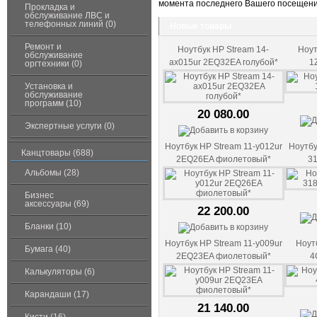
момента последнего Вашего посещени
Прокладка и
обслуживание ЛВС и
телефонных линий (0)
Новые товары
Ремонт и
Ноутбук HP Stream 14-
Ноут
обслуживание
ax015ur 2EQ32EA голубой*
1
оргтехники (0)
Установка и
обслуживание
программ (10)
20 080.00
Экспертные услуги (0)
Ноутбук HP Stream 11-y012ur
Ноутбу
Канцтовары (688)
2EQ26EA фиолетовый*
3
Альбомы (28)
Бизнес
аксессуары (69)
22 200.00
Бланки (10)
Ноутбук HP Stream 11-y009ur
Ноут
Бумага (40)
2EQ23EA фиолетовый*
4
Калькуляторы (6)
Карандаши (17)
21 140.00