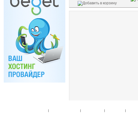
Главная
|
Спец. предложения
|
Новые товары
|
Мой аккаунт
|
Мои пре
© 2010. Все права
Разработано на основе
T