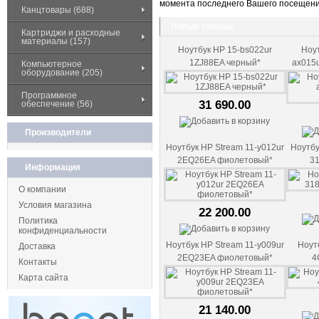
момента последнего Вашего посещени
Канцтовары (688)
Новые товары
Картриджи и расходные
материалы (157)
Ноутбук HP 15-bs022ur
Ноут
1ZJ88EA черный*
ax015
Компьютерное
оборудование (205)
Программное
31 690.00
обеспечение (56)
Производители
Ноутбук HP Stream 11-y012ur
Ноутбу
2EQ26EA фиолетовый*
3
Информация
О компании
Условия магазина
22 200.00
Политика
конфиденциальности
Ноутбук HP Stream 11-y009ur
Ноут
Доставка
2EQ23EA фиолетовый*
4
Контакты
Карта сайта
21 140.00