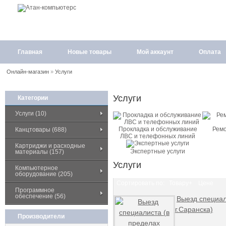
Главная
Новые товары
Мой аккаунт
Оплата
Онлайн-магазин
»
Услуги
Услуги
Категории
Услуги (10)
Прокладка и обслуживание
Ремо
Канцтовары (688)
ЛВС и телефонных линий
Картриджи и расходные
Экспертные услуги
материалы (157)
Услуги
Компьютерное
оборудование (205)
Сортировать по:
Товару+
Цене
Программное
обеспечение (56)
Выезд специал
г.Саранска)
Производители