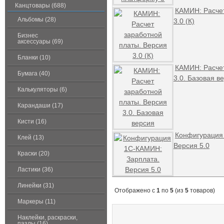
Канцтовары (688)
КАМИН: Расчет
Альбомы (28)
3.0 (К)
Бизнес
аксессуары (69)
Бланки (10)
КАМИН: Расчет
Бумага (40)
3.0. Базовая в
Калькуляторы (6)
Карандаши (17)
Кисти (16)
Конфигурация
Клей (13)
Версия 5.0
Краски (20)
Ластики (36)
Линейки (31)
Отображено с
1
по
5
(из
5
товаров)
Маркеры (11)
Наклейки, раскраски,
пазлы (16)