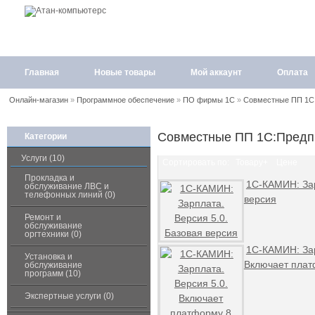
Главная
Новые товары
Мой аккаунт
Оплата
Онлайн-магазин
»
Программное обеспечение
»
ПО фирмы 1С
»
Совместные ПП 1С
Совместные ПП 1С:Предп
Категории
Услуги (10)
Сортировать по:
Товару+
Цене
Прокладка и
1С-КАМИН: Зар
обслуживание ЛВС и
телефонных линий (0)
версия
Ремонт и
обслуживание
оргтехники (0)
1С-КАМИН: Зар
Установка и
Включает плат
обслуживание
программ (10)
Экспертные услуги (0)