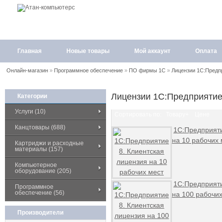
Главная
Новые товары
Мой аккаунт
Оплата
Онлайн-магазин
»
Программное обеспечение
»
ПО фирмы 1С
»
Лицензии 1С:Предп
Лицензии 1С:Предприятие
Категории
Услуги (10)
Сортировать по:
Товару+
Цене
Канцтовары (688)
1С:Предприяти
на 10 рабочих 
Картриджи и расходные
материалы (157)
Компьютерное
оборудование (205)
1С:Предприяти
Программное
обеспечение (56)
на 100 рабочих
Производители