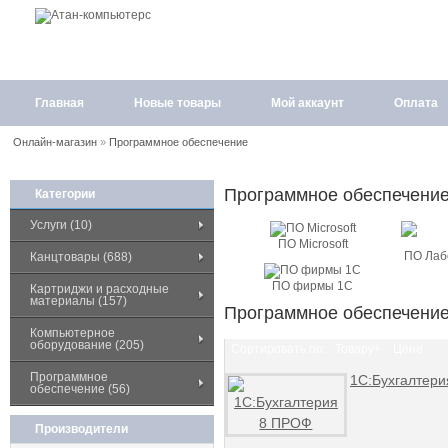
Главная
Новые товары
Мой аккаунт
Оплата
Онлайн-магазин
»
Программное обеспечение
Программное обеспечени
Категории
Услуги (10)
ПО Microsoft
ПО Лаб
Канцтовары (688)
ПО фирмы 1С
Картриджи и расходные
материалы (157)
Программное обеспечени
Компьютерное
оборудование (205)
Сортировать по:
Товару+
Цене
Программное
1C:Бухгалтер
обеспечение (56)
Производители