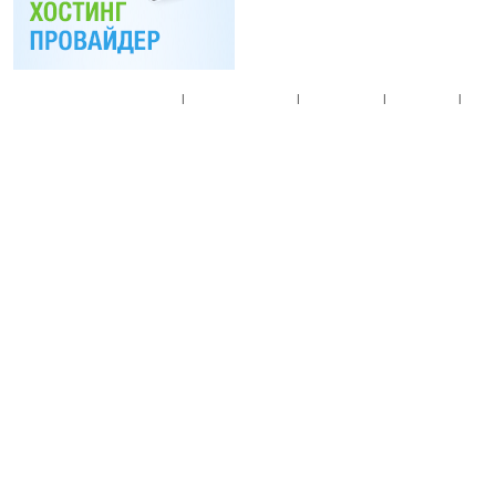
Главная
|
Спец. предложения
|
Новые товары
|
Мой аккаунт
|
Мои п
© 2010. Все права
Разработано на основе
T