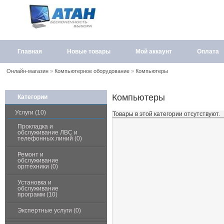
Главная
Новые товары
Мой аккаунт
Оплата
Онлайн-магазин
»
Компьютерное оборудование
»
Компьютеры
Компьютеры
Категории
Услуги (10)
Товары в этой категории отсутствуют.
Прокладка и
обслуживание ЛВС и
телефонных линий (0)
Ремонт и
обслуживание
оргтехники (0)
Установка и
обслуживание
программ (10)
Экспертные услуги (0)