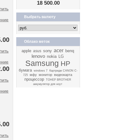
18 500.00
Выбрать валюту
ение
5.00
Облако меток
acer
apple
sony
benq
asus
lenovo
nokia
LG
Samsung
ение
HP
.00
бумага
windows 7
Картридж CANON C-
мфу
монитор
видеокарта
725
процессор
ТОНЕР BROTHER
аккумулятор для ноут
ение
.00