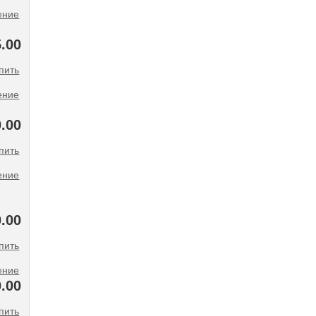
ение
.00
ение
0.00
ение
0.00
ение
0.00