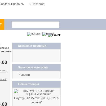
Создать Профиль
0
Товар(ов)
1С
Корзина с товарами
.00
Заголовок категории
Новости
ение
Новые товары
Ноутбук HP 15-rb019ur 3QU82EA
черный*
.00