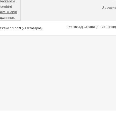
В сравн
[<< Назад] Страница 1 из 1 [Впе
ажено с
1
по
9
(из
9
товаров)