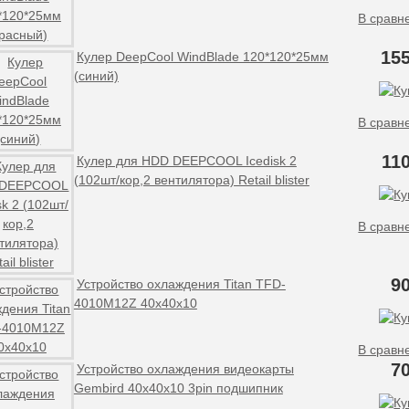
В сравн
155
Кулер DeepCool WindBlade 120*120*25мм
(синий)
В сравн
11
Кулер для HDD DEEPCOOL Icedisk 2
(102шт/кор,2 вентилятора) Retail blister
В сравн
9
Устройство охлаждения Titan TFD-
4010M12Z 40x40x10
В сравн
7
Устройство охлаждения видеокарты
Gembird 40x40x10 3pin подшипник