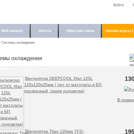
Войти
Мой аккаунт
Оплата
Обратная связь
Онлайн-курсы 
»
Системы охлаждения
емы охлаждения
ровать по:
Товару+
Цене
130
Вентилятор DEEPCOOL Xfan 120L
120x120x25мм ( пит. от мат.платы и БП,
прозрачный, синяя подсветка)
В сравн
195
Вентилятор Titan 120мм TFD-