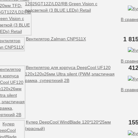
12025GT12Z/LD2/RB Green Vision с
подсветкой (3 BLUE LEDs) Retail
В сравн
1 81
Вентилятор Zalman CNPS11X
В сравн
412
Вентилятор для корпуса DeepCool UF120
120x120x26мм Ultra silent (PWM,эластичная
рамка, супертихий,2B
В сравн
155
Кулер DeepCool WindBlade 120*120*25мм
(красный)