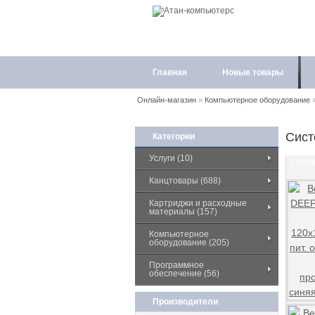
Главная
Новые товары
Онлайн-магазин
»
Компьютерное оборудование
Сист
Категории
Услуги (10)
Сорти
Канцтовары (688)
Картриджи и расходные
материалы (157)
Компьютерное
оборудование (205)
Программное
обеспечение (56)
Производители