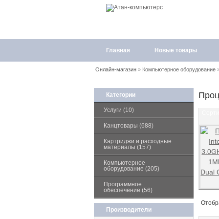
Главная
Новые товары
Онлайн-магазин
»
Компьютерное оборудование
Проц
Категории
Услуги (10)
Сорти
Канцтовары (688)
Картриджи и расходные
материалы (157)
Компьютерное
оборудование (205)
Программное
обеспечение (56)
Отобр
Производители