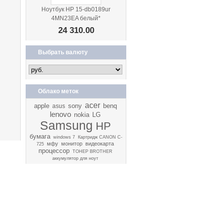
Ноутбук HP 15-db0189ur
4MN23EA белый*
24 310.00
Выбрать валюту
Облако меток
acer
apple
sony
benq
asus
lenovo
nokia
LG
Samsung
HP
бумага
windows 7
Картридж CANON C-
мфу
монитор
видеокарта
725
процессор
ТОНЕР BROTHER
аккумулятор для ноут