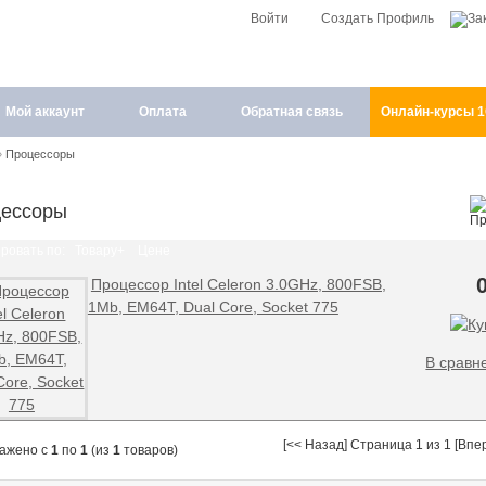
Войти
Создать Профиль
Мой аккаунт
Оплата
Обратная связь
Онлайн-курсы 
»
Процессоры
ессоры
ровать по:
Товару+
Цене
Процессор Intel Celeron 3.0GHz, 800FSB,
1Mb, EM64T, Dual Core, Socket 775
В сравн
[<< Назад] Страница 1 из 1 [Впе
ажено с
1
по
1
(из
1
товаров)