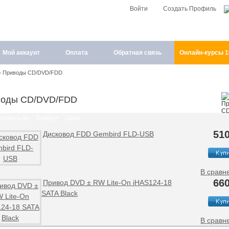
Войти
Создать Профиль
Мой аккаунт
Оплата
Обратная связь
Онлайн-курсы 
»
Приводы CD/DVD/FDD
воды CD/DVD/FDD
ровать по:
Товару+
Цене
510
Дисковод FDD Gembird FLD-USB
В сравн
660
Привод DVD ± RW Lite-On iHAS124-18
SATA Black
В сравн