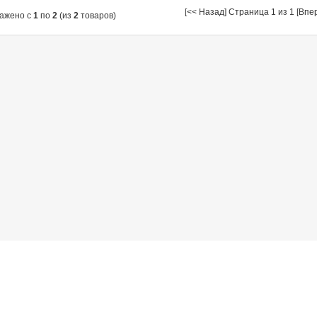
[<< Назад] Страница 1 из 1 [Впе
ажено с
1
по
2
(из
2
товаров)