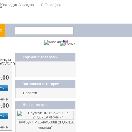
Закладка
0
Товар(ов)
1С
Корзина с товарами
.00
Заголовок категории
Новости
ение
.00
Новые товары
Ноутбук HP 15-bw530ur 2FQ67EA
ение
черный*