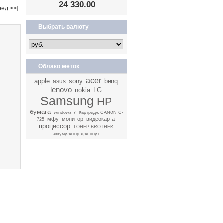
24 330.00
ред >>]
Выбрать валюту
Облако меток
acer
apple
sony
benq
asus
lenovo
nokia
LG
Samsung
HP
бумага
windows 7
Картридж CANON C-
мфу
монитор
видеокарта
725
процессор
ТОНЕР BROTHER
аккумулятор для ноут