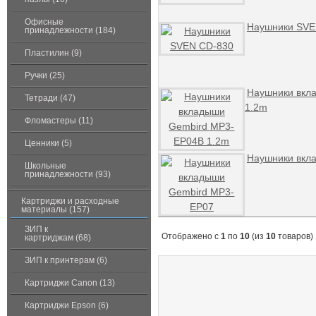
Офисные
Наушники SVE
принадлежности (184)
Пластилин (9)
Ручки (25)
Наушники вкл
Тетради (47)
1.2m
Фломастеры (11)
Ценники (5)
Наушники вкл
Школьные
принадлежности (93)
Картриджи и расходные
материалы (157)
ЗИП к
Отображено с
1
по
10
(из
10
товаров)
картриджам (68)
ЗИП к принтерам (6)
Картриджи Canon (13)
Картриджи Epson (6)