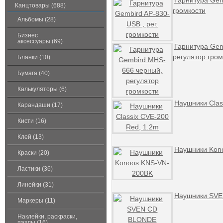
Гарнитура Gemb
Канцтовары (688)
громкости
Альбомы (28)
Бизнес
аксессуары (69)
Гарнитура Gem
регулятор гром
Бланки (10)
Бумага (40)
Калькуляторы (6)
Наушники Clas
Карандаши (17)
Кисти (16)
Клей (13)
Наушники Kon
Краски (20)
Ластики (36)
Линейки (31)
Наушники SV
Маркеры (11)
Наклейки, раскраски,
пазлы (16)