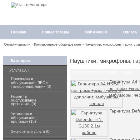
Главная
Новые товары
Мой аккаунт
Оплата
Онлайн-магазин
»
Компьютерное оборудование
»
Наушники, микрофоны, гарнитуры
Наушники, микрофоны, га
Категории
Услуги (10)
Сортировать по:
Товару+
Цене
Прокладка и
Гарнитура A4 
обслуживание ЛВС и
телефонных линий (0)
рег.громк.+вык
амбушюры, че
Ремонт и
обслуживание
оргтехники (0)
Гарнитура Def
Установка и
обслуживание
программ (10)
Экспертные услуги (0)