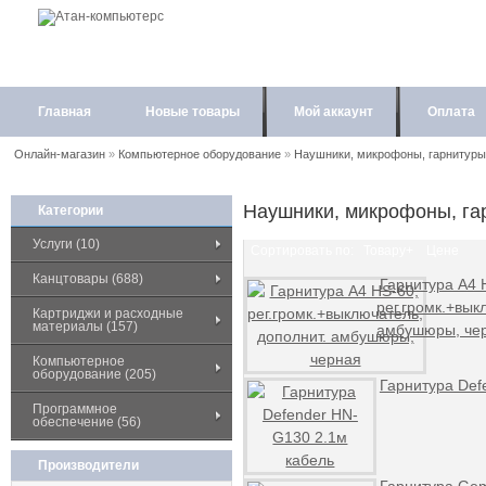
Главная
Новые товары
Мой аккаунт
Оплата
Онлайн-магазин
»
Компьютерное оборудование
»
Наушники, микрофоны, гарнитуры
Наушники, микрофоны, га
Категории
Услуги (10)
Сортировать по:
Товару+
Цене
Канцтовары (688)
Гарнитура A4 
рег.громк.+вык
Картриджи и расходные
материалы (157)
амбушюры, че
Компьютерное
оборудование (205)
Гарнитура Def
Программное
обеспечение (56)
Производители