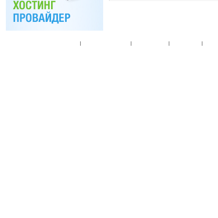
Главная
|
Спец. предложения
|
Новые товары
|
Мой аккаунт
|
Мои п
© 2010. Все права
Разработано на основе
T