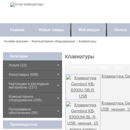
Главная
Новые товары
Мой аккаунт
Оплата
Онлайн-магазин
»
Компьютерное оборудование
»
Клавиатуры
Клавиатуры
Категории
Услуги (10)
Сортировать по:
Товару+
Цене
Канцтовары (688)
Клавиатура Ge
Картриджи и расходные
материалы (157)
Компьютерное
оборудование (205)
Клавиатура G
USB, черная, 
Программное
обеспечение (56)
Производители