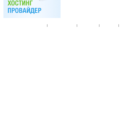
Главная
|
Спец. предложения
|
Новые товары
|
Мой аккаунт
|
Мои п
© 2010. Все права
Разработано на основе
T