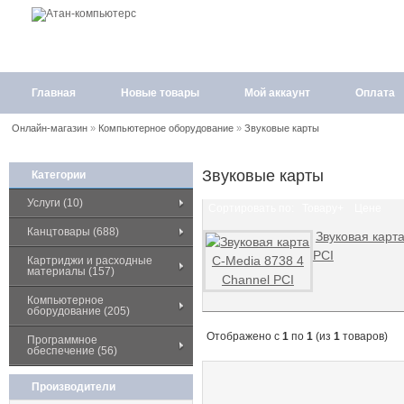
Главная
Новые товары
Мой аккаунт
Оплата
Онлайн-магазин
»
Компьютерное оборудование
»
Звуковые карты
Звуковые карты
Категории
Услуги (10)
Сортировать по:
Товару+
Цене
Канцтовары (688)
Звуковая карт
PCI
Картриджи и расходные
материалы (157)
Компьютерное
оборудование (205)
Отображено с
1
по
1
(из
1
товаров)
Программное
обеспечение (56)
Производители