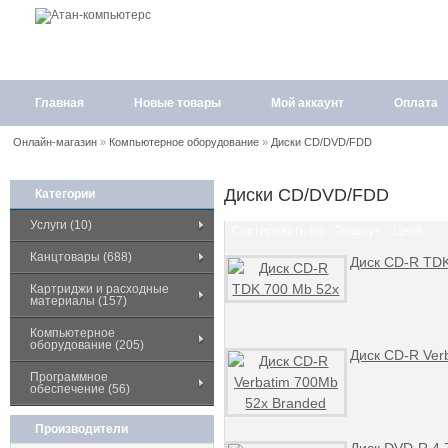
Главная
Новые товары
Мой аккаунт
Оплата
Онлайн-магазин
»
Компьютерное оборудование
»
Диски CD/DVD/FDD
Диски CD/DVD/FDD
Категории
Услуги (10)
Сортировать по:
Товару+
Цене
Канцтовары (688)
Диск CD-R TDK
Картриджи и расходные
материалы (157)
Компьютерное
оборудование (205)
Диск CD-R Ver
Программное
обеспечение (56)
Производители