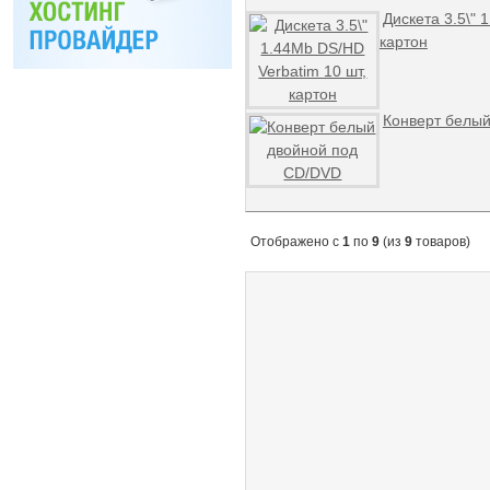
Дискета 3.5\" 
картон
Конверт белы
Отображено с
1
по
9
(из
9
товаров)