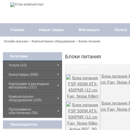
Главная
Новые товары
Мой аккаунт
Оплата
Онлайн-магазин
»
Компьютерное оборудование
»
Блоки питания
Блоки питания
Категории
Услуги (10)
Сортировать по:
Товару+
Цене
Канцтовары (688)
Блок питания
cm Fan, Noise Ki
Картриджи и расходные
материалы (157)
Компьютерное
оборудование (205)
Блок питания
cm Fan, Noise Ki
Программное
обеспечение (56)
Производители