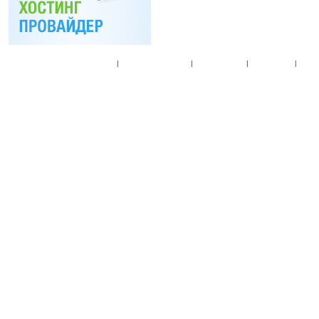
Главная
|
Спец. предложения
|
Новые товары
|
Мой аккаунт
|
Мои п
© 2010. Все права
Разработано на основе
T