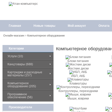
Главная
Новые товары
Мой аккаунт
Оплата
Онлайн-магазин
»
Компьютерное оборудование
Компьютерное оборудова
Категории
Услуги (10)
Блоки питания
Канцтовары (688)
Жесткие диски
Картриджи и расходные
материалы (157)
ИБП, АКБ
К
Компьютерное
Клавиатуры
оборудование (205)
Контроллеры, переходники
Программное
обеспечение (56)
Мыши, коврики
Н
Производители