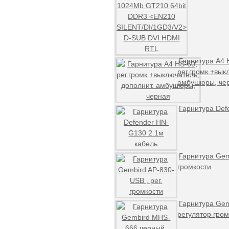
Гарнитура A4 
рег.громк.+вык
амбушюры, че
Гарнитура Def
Гарнитура Gemb
громкости
Гарнитура Gem
регулятор гром