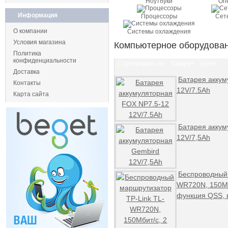
Ноутбуки
Оп
Информация
Процессоры
Сет
О компании
Системы охлаждения
Условия магазина
Компьютерное оборудова
Политика
конфиденциальности
Сортировать по:
Товару+
Цене
Доставка
Батарея аккум
Контакты
12V/7.5Ah
Карта сайта
Батарея аккум
12V/7,5Ah
Беспроводный 
WR720N, 150Мби
функция QSS, 