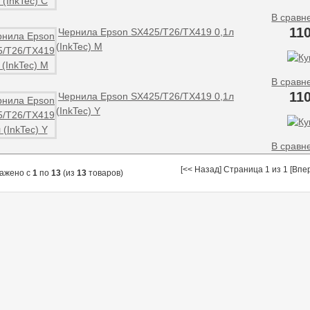
В сравн
11
Чернила Epson SX425/T26/TX419 0,1л
(InkTec) M
В сравн
11
Чернила Epson SX425/T26/TX419 0,1л
(InkTec) Y
В сравн
[<< Назад] Страница 1 из 1 [Впе
ажено с
1
по
13
(из
13
товаров)