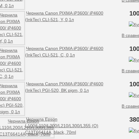
В сравн
100
Чернила Canon PIXMA iP3600/ iP4600
(InkTec) CLI-521, Y, 0,1л
В сравн
100
Чернила Canon PIXMA iP3600/ iP4600
(InkTec) CLI-521, С, 0,1л
В сравн
100
Чернила Canon PIXMA iP3600/ iP4600
(InkTec) PGI-520, BK pigm, 0,1л
В сравн
380
Чернила Epson
L100/L110/L200/L210/L300/L355 (O)
C13T66414A, black, 70ml