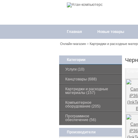
Главная
Новые товары
Онлайн-магазин
»
Картриджи и расходные мате
Черн
Категории
Услуги (10)
Сорти
Канцтовары (688)
Картриджи и расходные
материалы (157)
Компьютерное
оборудование (205)
Программное
обеспечение (56)
Производители