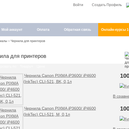
Войти
Создать Профиль
Мой аккаунт
Оплата
Обратная связь
Онлайн-курсы 
риалы
»
Чернила для принтеров
ила для принтеров
ровать по:
Товару+
Цене
100
Чернила Canon PIXMA iP3600/ iP4600
(InkTec) CLI-521, BK, 0,1л
В сравн
100
Чернила Canon PIXMA iP3600/ iP4600
(InkTec) CLI-521, M, 0,1л