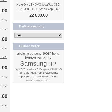
ение
Ноутбук LENOVO IdeaPad 330-
15AST 81D6007WRU черный*
.00
22 830.00
Выбрать валюту
ение
.00
Облако меток
acer
apple
sony
benq
asus
ение
lenovo
nokia
LG
Samsung
HP
.00
бумага
windows 7
Картридж CANON C-
мфу
монитор
видеокарта
725
процессор
ТОНЕР BROTHER
аккумулятор для ноут
ение
.00