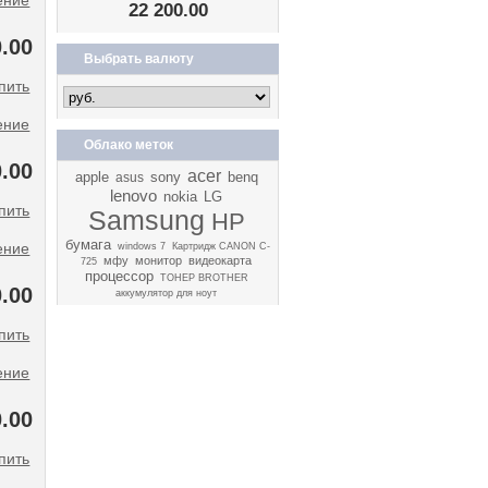
ение
22 200.00
.00
Выбрать валюту
ение
Облако меток
.00
acer
apple
sony
benq
asus
lenovo
nokia
LG
Samsung
HP
бумага
ение
windows 7
Картридж CANON C-
мфу
монитор
видеокарта
725
процессор
ТОНЕР BROTHER
.00
аккумулятор для ноут
ение
.00