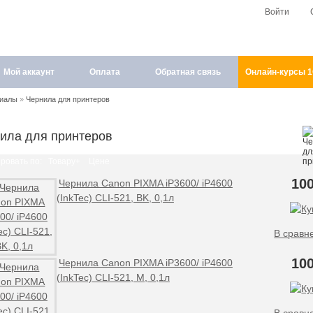
Войти
Мой аккаунт
Оплата
Обратная связь
Онлайн-курсы 
риалы
»
Чернила для принтеров
ила для принтеров
ровать по:
Товару+
Цене
100
Чернила Canon PIXMA iP3600/ iP4600
(InkTec) CLI-521, BK, 0,1л
В сравн
100
Чернила Canon PIXMA iP3600/ iP4600
(InkTec) CLI-521, M, 0,1л