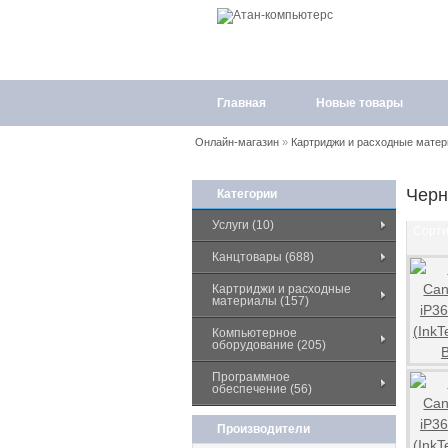
Главная
Новые товары
Онлайн-магазин
»
Картриджи и расходные мате
Черн
Категории
Услуги (10)
Сорти
Канцтовары (688)
Картриджи и расходные
материалы (157)
Компьютерное
оборудование (205)
Программное
обеспечение (56)
Производители