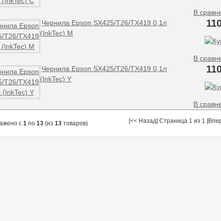
В сравн
11
Чернила Epson SX425/T26/TX419 0,1л
(InkTec) M
В сравн
11
Чернила Epson SX425/T26/TX419 0,1л
(InkTec) Y
В сравн
[<< Назад] Страница 1 из 1 [Впе
ажено с
1
по
13
(из
13
товаров)