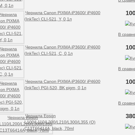
В сравн
100
Чернила Canon PIXMA iP3600/ iP4600
(InkTec) CLI-521, Y, 0,1л
В сравн
100
Чернила Canon PIXMA iP3600/ iP4600
(InkTec) CLI-521, С, 0,1л
В сравн
100
Чернила Canon PIXMA iP3600/ iP4600
(InkTec) PGI-520, BK pigm, 0,1л
В сравн
380
Чернила Epson
L100/L110/L200/L210/L300/L355 (O)
C13T66414A, black, 70ml