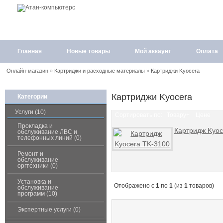
Главная
Новые товары
Мой аккаунт
Оплата
Онлайн-магазин
»
Картриджи и расходные материалы
»
Картриджи Kyocera
Картриджи Kyocera
Категории
Услуги (10)
Сортировать по:
Товару+
Цене
Прокладка и
Картридж Kyoc
обслуживание ЛВС и
телефонных линий (0)
Ремонт и
обслуживание
оргтехники (0)
Установка и
Отображено с
1
по
1
(из
1
товаров)
обслуживание
программ (10)
Экспертные услуги (0)