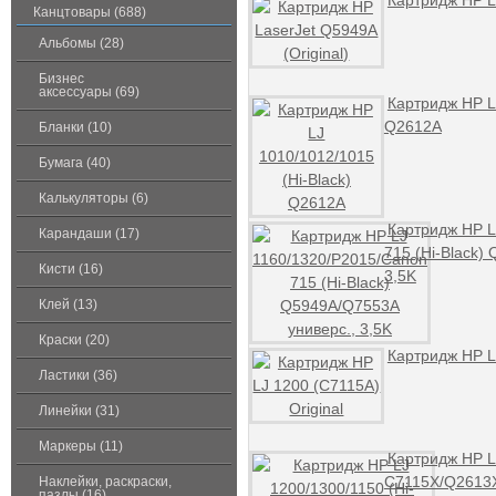
Картридж HP La
Канцтовары (688)
Альбомы (28)
Бизнес
аксессуары (69)
Картридж HP LJ
Q2612A
Бланки (10)
Бумага (40)
Калькуляторы (6)
Картридж HP L
Карандаши (17)
715 (Hi-Black)
Кисти (16)
3,5K
Клей (13)
Краски (20)
Картридж HP LJ
Ластики (36)
Линейки (31)
Маркеры (11)
Картридж HP LJ
C7115X/Q2613X
Наклейки, раскраски,
пазлы (16)