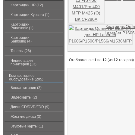
Картриджи HP (12)
Картриджи Kyocera (1)
Картриджи
Картридж Qum
Panasonic (1)
LaserJet P160
Картриджи
Samsung (4)
Тонеры (26)
Отображено с
1
по
12
(из
12
товаров)
Чернила для
принтеров (13)
Компьютерное
оборудование (205)
Блоки питания (2)
Видеокарты (2)
Диски CD/DVD/FDD (9)
Жесткие диски (3)
Звуковые карты (1)