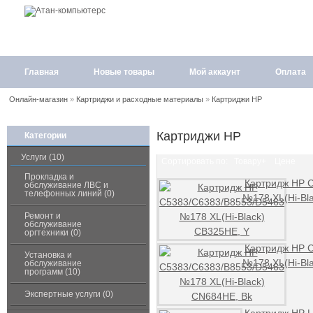
Главная
Новые товары
Мой аккаунт
Оплата
Онлайн-магазин
»
Картриджи и расходные материалы
»
Картриджи HP
Картриджи HP
Категории
Услуги (10)
Сортировать по:
Товару+
Цене
Прокладка и
Картридж HP 
обслуживание ЛВС и
телефонных линий (0)
№178 XL(Hi-Bl
Ремонт и
обслуживание
оргтехники (0)
Картридж HP 
Установка и
№178 XL(Hi-Bl
обслуживание
программ (10)
Экспертные услуги (0)