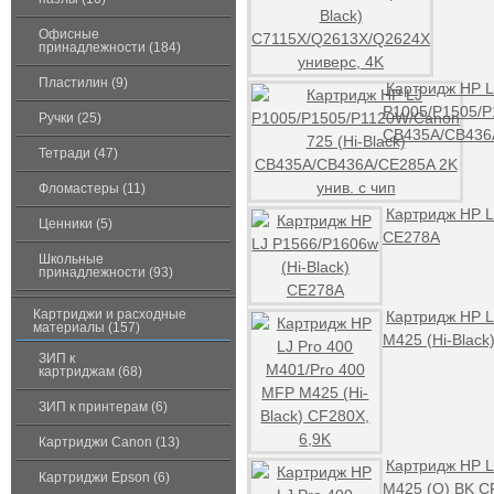
Офисные
принадлежности (184)
Пластилин (9)
Картридж HP L
P1005/P1505/P
Ручки (25)
CB435A/CB436A
Тетради (47)
Фломастеры (11)
Картридж HP L
Ценники (5)
CE278A
Школьные
принадлежности (93)
Картриджи и расходные
Картридж HP L
материалы (157)
M425 (Hi-Black
ЗИП к
картриджам (68)
ЗИП к принтерам (6)
Картриджи Canon (13)
Картридж HP L
Картриджи Epson (6)
M425 (O) BK C