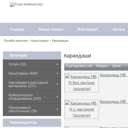
Главная
Новые товары
Мой аккаунт
Оплата
Онлайн-магазин
»
Канцтовары
»
Карандаши
Карандаши
Категории
Услуги (10)
Сортировать по:
Товару+
Цене
Канцтовары (688)
Карандаш HB, 
Картриджи и расходные
материалы (157)
Компьютерное
оборудование (205)
Карандаш HB, 
Программное
обеспечение (56)
Производители